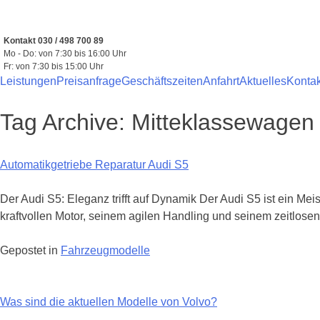
Zum
Inhalt
springen
Kontakt 030 / 498 700 89
Mo - Do: von 7:30 bis 16:00 Uhr
Fr: von 7:30 bis 15:00 Uhr
Leistungen
Preisanfrage
Geschäftszeiten
Anfahrt
Aktuelles
Kontak
Tag Archive:
Mitteklassewagen
Automatikgetriebe Reparatur Audi S5
Der Audi S5: Eleganz trifft auf Dynamik Der Audi S5 ist ein M
kraftvollen Motor, seinem agilen Handling und seinem zeitlose
Gepostet in
Fahrzeugmodelle
Was sind die aktuellen Modelle von Volvo?