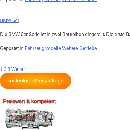
BMW 6er
Die BMW 6er Serie ist in zwei Baureihen eingeteilt. Die erste 
Gepostet in
Fahrzeugmodelle
Weitere Getriebe
Posts
1
2
3
Weiter
Navigation
kostenlose Preisanfrage