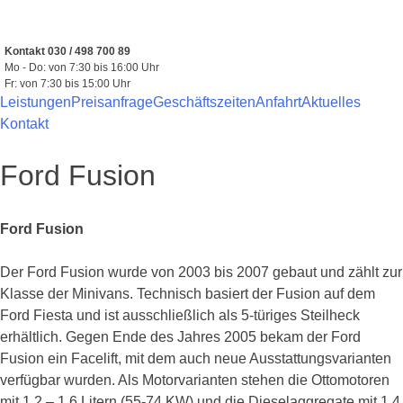
Zum
Inhalt
springen
Kontakt 030 / 498 700 89
Mo - Do: von 7:30 bis 16:00 Uhr
Fr: von 7:30 bis 15:00 Uhr
Leistungen
Preisanfrage
Geschäftszeiten
Anfahrt
Aktuelles
Kontakt
Ford Fusion
Ford Fusion
Der Ford Fusion wurde von 2003 bis 2007 gebaut und zählt zur
Klasse der Minivans. Technisch basiert der Fusion auf dem
Ford Fiesta und ist ausschließlich als 5-türiges Steilheck
erhältlich.
Gegen Ende des Jahres 2005 bekam der Ford
Fusion ein Facelift, mit dem auch neue Ausstattungsvarianten
verfügbar wurden. Als Motorvarianten stehen die Ottomotoren
mit 1,2 – 1,6 Litern (55-74 KW) und die Dieselaggregate mit 1,4