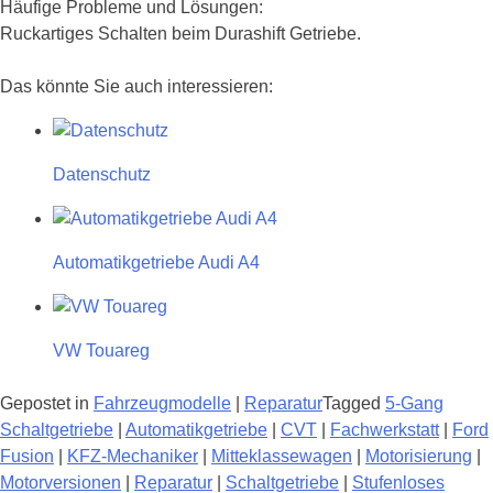
Häufige Probleme und Lösungen:
Ruckartiges Schalten beim Durashift Getriebe.
Das könnte Sie auch interessieren:
Datenschutz
Automatikgetriebe Audi A4
VW Touareg
Gepostet in
Fahrzeugmodelle
|
Reparatur
Tagged
5-Gang
Schaltgetriebe
|
Automatikgetriebe
|
CVT
|
Fachwerkstatt
|
Ford
Fusion
|
KFZ-Mechaniker
|
Mitteklassewagen
|
Motorisierung
|
Motorversionen
|
Reparatur
|
Schaltgetriebe
|
Stufenloses