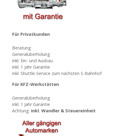
n
a
v
Für Privatkunden
i
Beratung
Generalüberholung
g
inkl. Ein- und Ausbau
inkl. 1 Jahr Garantie
a
inkl. Shuttle-Service zum nächsten S-Bahnhof
t
Für KFZ-Werkstätten
i
Generalüberholung
inkl. 1 Jahr Garantie
o
Achtung:
inkl. Wandler & Steuereinheit
n