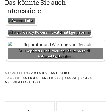
Das könnte Sie auch
interessieren:
Datenschutz
Ford Galaxy PowerShift Automatikgetriebe
Reparatur und Wartung von Renault
Automatikgetrieben…
GEPOSTET IN
AUTOMATIKGETRIEBE
TAGGED
AUTOMATIKGETRIEBE
|
SKODA
|
SKODA
AUTOMATIKGERIEBE
B