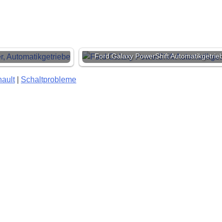
Ford Galaxy PowerShift Automatikgetrie
ault
|
Schaltprobleme