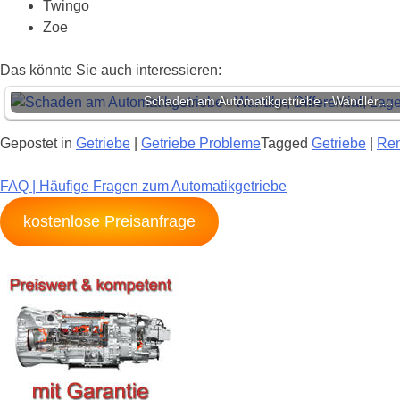
Twingo
Zoe
Das könnte Sie auch interessieren:
Schaden am Automatikgetriebe - Wandler,…
Gepostet in
Getriebe
|
Getriebe Probleme
Tagged
Getriebe
|
Ren
Beitragsnavigation
FAQ | Häufige Fragen zum Automatikgetriebe
kostenlose Preisanfrage