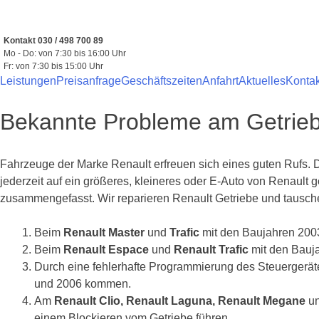
Zum
Inhalt
springen
Kontakt 030 / 498 700 89
Mo - Do: von 7:30 bis 16:00 Uhr
Fr: von 7:30 bis 15:00 Uhr
Leistungen
Preisanfrage
Geschäftszeiten
Anfahrt
Aktuelles
Kontak
Bekannte Probleme am Getrieb
Fahrzeuge der Marke Renault erfreuen sich eines guten Rufs. 
jederzeit auf ein größeres, kleineres oder E-Auto von Renaul
zusammengefasst. Wir reparieren Renault Getriebe und tausche
Beim
Renault Master
und
Trafic
mit den Baujahren 2003
Beim
Renault Espace
und
Renault Trafic
mit den Bauja
Durch eine fehlerhafte Programmierung des Steuergerä
und 2006 kommen.
Am
Renault Clio, Renault Laguna, Renault Megane
u
einem Blockieren vom Getriebe führen.