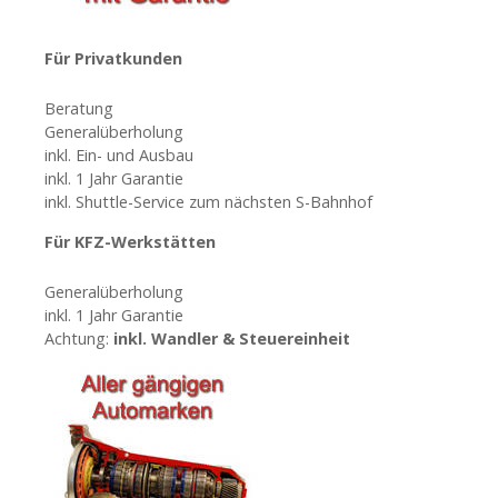
a
v
Für Privatkunden
i
Beratung
Generalüberholung
g
inkl. Ein- und Ausbau
inkl. 1 Jahr Garantie
a
inkl. Shuttle-Service zum nächsten S-Bahnhof
t
Für KFZ-Werkstätten
i
Generalüberholung
inkl. 1 Jahr Garantie
o
Achtung:
inkl. Wandler & Steuereinheit
n