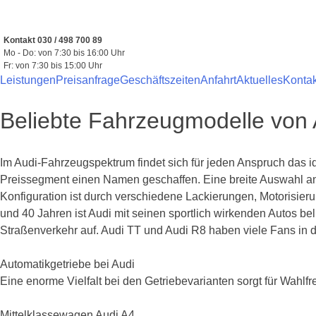
Zum
Inhalt
springen
Kontakt 030 / 498 700 89
Mo - Do: von 7:30 bis 16:00 Uhr
Fr: von 7:30 bis 15:00 Uhr
Leistungen
Preisanfrage
Geschäftszeiten
Anfahrt
Aktuelles
Kontak
Beliebte Fahrzeugmodelle von 
Im Audi-Fahrzeugspektrum findet sich für jeden Anspruch das id
Preissegment einen Namen geschaffen. Eine breite Auswahl a
Konfiguration ist durch verschiedene Lackierungen, Motorisie
und 40 Jahren ist Audi mit seinen sportlich wirkenden Autos be
Straßenverkehr auf. Audi TT und Audi R8 haben viele Fans in
Automatikgetriebe bei Audi
Eine enorme Vielfalt bei den Getriebevarianten sorgt für Wahlf
Mittelklassewagen Audi A4