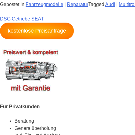
Gepostet in
Fahrzeugmodelle
|
Reparatur
Tagged
Audi
|
Multitro
Beitragsnavigation
DSG Getriebe SEAT
kostenlose Preisanfrage
Für Privatkunden
Beratung
Generalüberholung