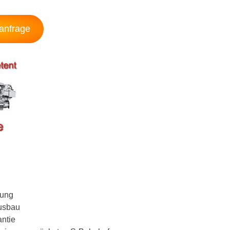
sanfrage
lung
Ausbau
antie