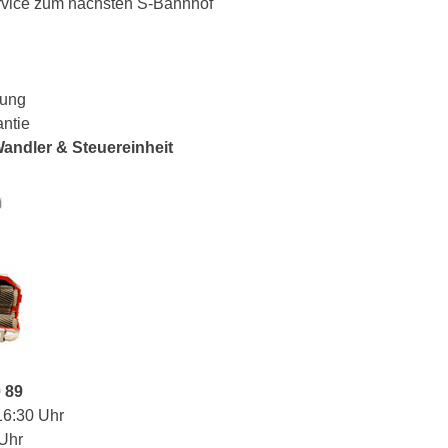
ervice zum nächsten S-Bahnhof
lung
antie
 Wandler & Steuereinheit
0 89
16:30 Uhr
 Uhr