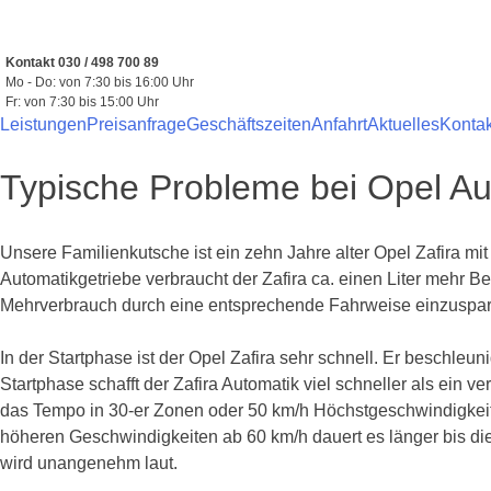
Zum
Inhalt
springen
Kontakt 030 / 498 700 89
Mo - Do: von 7:30 bis 16:00 Uhr
Fr: von 7:30 bis 15:00 Uhr
Leistungen
Preisanfrage
Geschäftszeiten
Anfahrt
Aktuelles
Kontak
Typische Probleme bei Opel Au
Unsere Familienkutsche ist ein zehn Jahre alter Opel Zafira mi
Automatikgetriebe verbraucht der Zafira ca. einen Liter mehr B
Mehrverbrauch durch eine entsprechende Fahrweise einzusparen
In der Startphase ist der Opel Zafira sehr schnell. Er beschleu
Startphase schafft der Zafira Automatik viel schneller als ein
das Tempo in 30-er Zonen oder 50 km/h Höchstgeschwindigkeit e
höheren Geschwindigkeiten ab 60 km/h dauert es länger bis d
wird unangenehm laut.