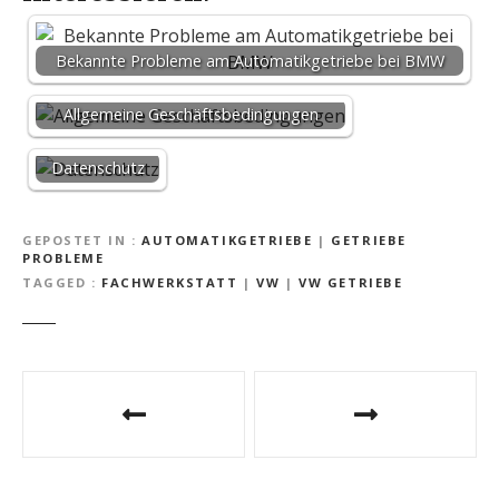
Bekannte Probleme am Automatikgetriebe bei BMW
Allgemeine Geschäftsbedingungen
Datenschutz
GEPOSTET IN
AUTOMATIKGETRIEBE
|
GETRIEBE
PROBLEME
TAGGED
FACHWERKSTATT
|
VW
|
VW GETRIEBE
B
e
i