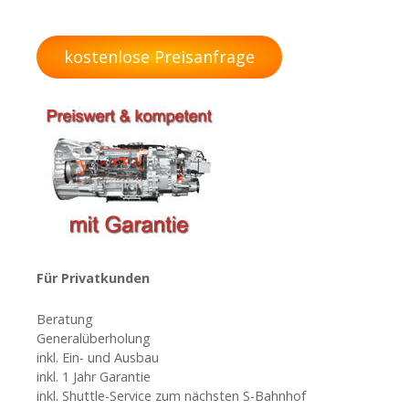
t
r
kostenlose Preisanfrage
a
g
s
n
a
v
Für Privatkunden
i
Beratung
Generalüberholung
g
inkl. Ein- und Ausbau
inkl. 1 Jahr Garantie
a
inkl. Shuttle-Service zum nächsten S-Bahnhof