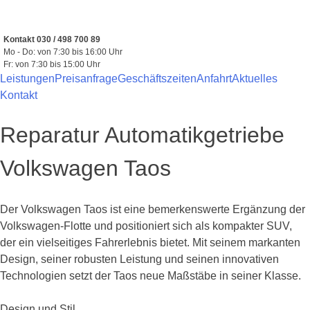
Zum
Inhalt
springen
Kontakt 030 / 498 700 89
Mo - Do: von 7:30 bis 16:00 Uhr
Fr: von 7:30 bis 15:00 Uhr
Leistungen
Preisanfrage
Geschäftszeiten
Anfahrt
Aktuelles
Kontakt
Reparatur Automatikgetriebe
Volkswagen Taos
Der Volkswagen Taos ist eine bemerkenswerte Ergänzung der
Volkswagen-Flotte und positioniert sich als kompakter SUV,
der ein vielseitiges Fahrerlebnis bietet. Mit seinem markanten
Design, seiner robusten Leistung und seinen innovativen
Technologien setzt der Taos neue Maßstäbe in seiner Klasse.
Design und Stil