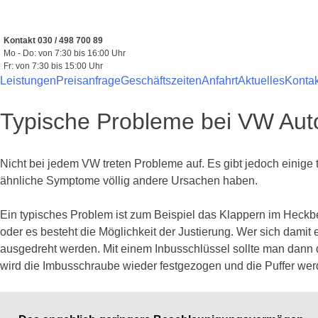
Zum
Inhalt
springen
Kontakt 030 / 498 700 89
Mo - Do: von 7:30 bis 16:00 Uhr
Fr: von 7:30 bis 15:00 Uhr
Leistungen
Preisanfrage
Geschäftszeiten
Anfahrt
Aktuelles
Kontak
Typische Probleme bei VW Aut
Nicht bei jedem VW treten Probleme auf. Es gibt jedoch einig
ähnliche Symptome völlig andere Ursachen haben.
Ein typisches Problem ist zum Beispiel das Klappern im Heckbe
oder es besteht die Möglichkeit der Justierung. Wer sich dami
ausgedreht werden. Mit einem Inbusschlüssel sollte man dann 
wird die Imbusschraube wieder festgezogen und die Puffer werd