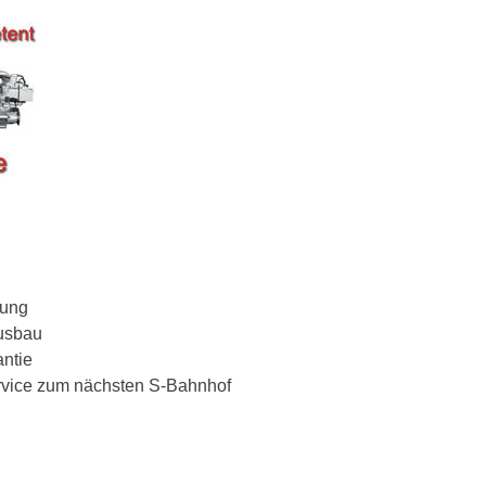
lung
Ausbau
antie
ervice zum nächsten S-Bahnhof