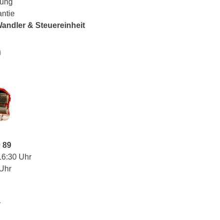
lung
antie
 Wandler & Steuereinheit
0 89
16:30 Uhr
 Uhr
r