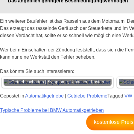
Das angeblich geringere Beschleunigungsvermögen
Ein weiterer Baufehler ist das Rasseln aus dem Motorraum. Der 
Das erzeugt das rasselnde Geräusch der Steuerkette und im Ve
diesen Verdacht hat, sollte er so schnell wie möglich eine Wer
Wer beim Einschalten der Zündung feststellt, dass sich die Fen
kann nur eine Werkstatt den Fehler beheben.
Das könnte Sie auch interessieren:
Getriebeschaden | Symptome, Ursachen, Kosten
Gepostet in
Automatikgetriebe
|
Getriebe Probleme
Tagged
VW
Beitragsnavigation
Typische Probleme bei BMW Automatikgetrieben
kostenlose Prei