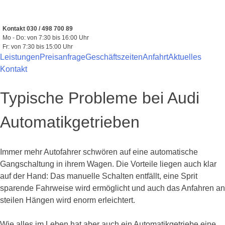
Zum
Inhalt
springen
Kontakt 030 / 498 700 89
Mo - Do: von 7:30 bis 16:00 Uhr
Fr: von 7:30 bis 15:00 Uhr
Leistungen
Preisanfrage
Geschäftszeiten
Anfahrt
Aktuelles
Kontakt
Typische Probleme bei Audi
Automatikgetrieben
Immer mehr Autofahrer schwören auf eine automatische
Gangschaltung in ihrem Wagen. Die Vorteile liegen auch klar
auf der Hand: Das manuelle Schalten entfällt, eine Sprit
sparende Fahrweise wird ermöglicht und auch das Anfahren an
steilen Hängen wird enorm erleichtert.
Wie alles im Leben hat aber auch ein Automatikgetriebe eine