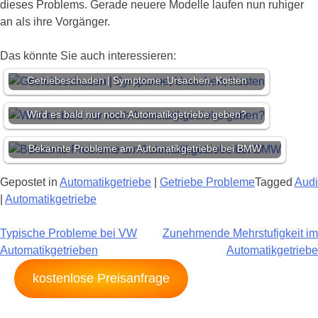
dieses Problems. Gerade neuere Modelle laufen nun ruhiger
an als ihre Vorgänger.
Das könnte Sie auch interessieren:
Getriebeschaden | Symptome, Ursachen, Kosten
Wird es bald nur noch Automatikgetriebe geben?
Bekannte Probleme am Automatikgetriebe bei BMW
Gepostet in
Automatikgetriebe
|
Getriebe Probleme
Tagged
Audi
|
Automatikgetriebe
Beitragsnavigation
Typische Probleme bei VW
Zunehmende Mehrstufigkeit im
Automatikgetrieben
Automatikgetriebe
kostenlose Preisanfrage