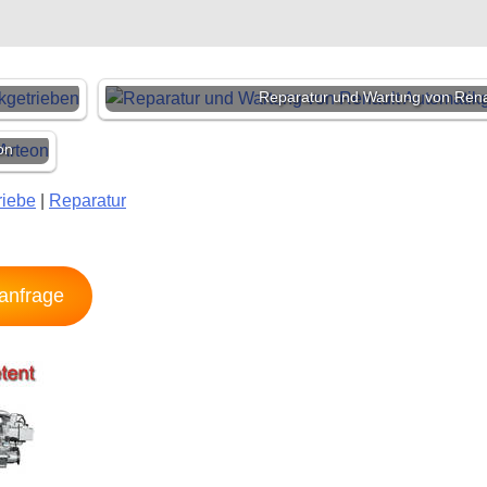
Reparatur und Wartung von Rena
on
riebe
|
Reparatur
sanfrage