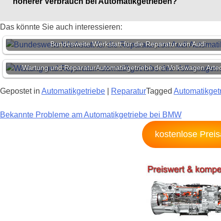
höherer Verbrauch bei Automatikgetrieben?
Das könnte Sie auch interessieren:
Bundesweite Werkstatt für die Reparatur von Audi…
Wartung und ReparaturAutomatikgetriebe des Volkswagen Arte
Gepostet in
Automatikgetriebe
|
Reparatur
Tagged
Automatikget
Beitragsnavigation
Bekannte Probleme am Automatikgetriebe bei BMW
kostenlose Prei