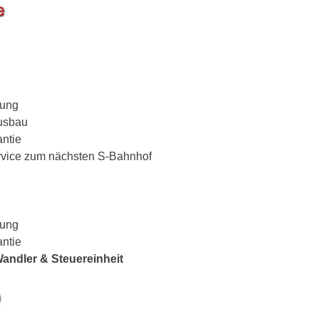
lung
Ausbau
antie
ervice zum nächsten S-Bahnhof
lung
antie
 Wandler & Steuereinheit