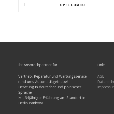
B
OPEL COMBO
e
i
t
r
a
g
Ihr Ansprechpartner für
Links
s
Vertrieb, Reparatur und Wartungsservice
AGB
rund ums Automatikgetriebe!
Datensch
n
Beratung in deutscher und polnischer
Impressu
Sprache.
a
Mit 34jähriger Erfahrung am Standort in
v
Berlin Pankow!