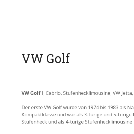
Z
u
m
I
n
h
a
VW Golf
l
t
s
p
r
i
VW Golf
I, Cabrio, Stufenhecklimousine, VW Jetta,
n
g
Der erste VW Golf wurde von 1974 bis 1983 als Na
e
Kompaktklasse und war als 3-türige und 5-türige L
n
Stufenheck und als 4-türige Stufenhecklimousine 