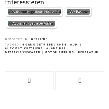
interessieren:
Automatikgetriebe Audi A4
VW Passat
Automatikgetriebe Audi
GEPOSTET IN
GETRIEBE
TAGGED
4-GANG GETRIEBE
|
80 B4
|
AUDI
|
AUTOMATIKGETRIEBE
|
AVANT RS2
|
MITTEKLASSEWAGEN
|
MOTORISIERUNG
|
REPARATUR
B
e
i
t