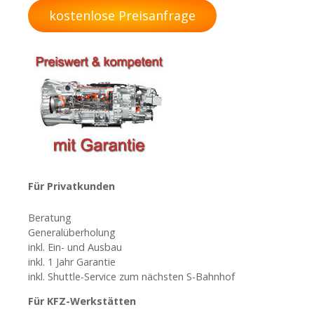
r
kostenlose Preisanfrage
a
g
s
n
a
v
Für Privatkunden
i
Beratung
Generalüberholung
g
inkl. Ein- und Ausbau
inkl. 1 Jahr Garantie
a
inkl. Shuttle-Service zum nächsten S-Bahnhof
t
Für KFZ-Werkstätten