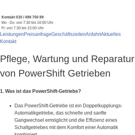
Zum
Inhalt
springen
Kontakt 030 / 498 700 89
Mo - Do: von 7:30 bis 16:00 Uhr
Fr: von 7:30 bis 15:00 Uhr
Leistungen
Preisanfrage
Geschäftszeiten
Anfahrt
Aktuelles
Kontakt
Pflege, Wartung und Reparatur
von PowerShift Getrieben
1. Was ist das PowerShift-Getriebe?
Das PowerShift-Getriebe ist ein Doppelkupplungs-
Automatikgetriebe, das schnelle und sanfte
Gangwechsel ermöglicht und die Effizienz eines
Schaltgetriebes mit dem Komfort einer Automatik
kombiniert.