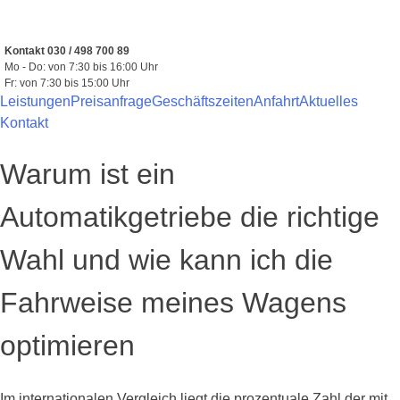
Zum
Inhalt
springen
Kontakt 030 / 498 700 89
Mo - Do: von 7:30 bis 16:00 Uhr
Fr: von 7:30 bis 15:00 Uhr
Leistungen
Preisanfrage
Geschäftszeiten
Anfahrt
Aktuelles
Kontakt
Warum ist ein
Automatikgetriebe die richtige
Wahl und wie kann ich die
Fahrweise meines Wagens
optimieren
Im internationalen Vergleich liegt die prozentuale Zahl der mit