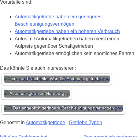
Vorurteile sind:
Automatikgetriebe haben ein geringeres
Beschleunigungsvermögen
Automatikgetriebe haben ein höheren Verbrauch
Autos mit Automatikgetrieben haben meist einen
Aufpreis gegenüber Schaltgetrieben
Automatikgetriebe ermöglichen kein sportliches Fahren
Das könnte Sie auch interessieren:
Vor- und Nachteile: Wandler Automatikgetriebe
Automatikgetriebe Nürnberg
Das angeblich geringere Beschleunigungsvermögen
Gepostet in
Automatikgetriebe
|
Getriebe Typen
Beitragsnavigation