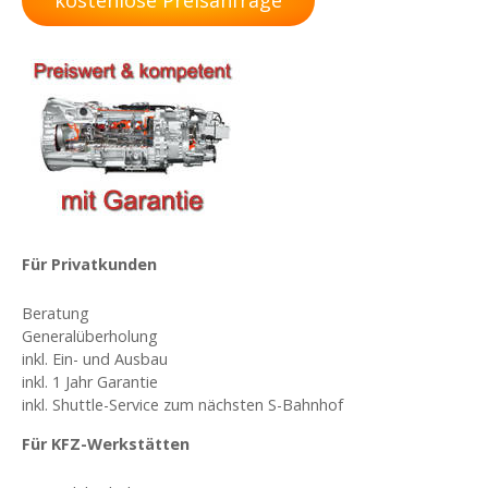
s
t
s
N
a
v
i
Für Privatkunden
g
Beratung
Generalüberholung
a
inkl. Ein- und Ausbau
inkl. 1 Jahr Garantie
t
inkl. Shuttle-Service zum nächsten S-Bahnhof
i
Für KFZ-Werkstätten