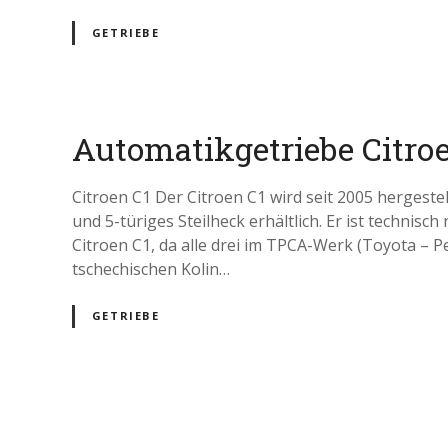
GETRIEBE
Automatikgetriebe Citro
Citroen C1 Der Citroen C1 wird seit 2005 hergestell
und 5-türiges Steilheck erhältlich. Er ist techni
Citroen C1, da alle drei im TPCA-Werk (Toyota – 
tschechischen Kolin…
GETRIEBE
P