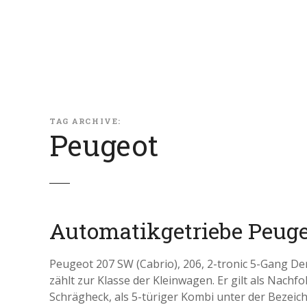
Z
u
m
I
n
h
a
l
TAG ARCHIVE:
Peugeot
t
s
p
r
i
n
Automatikgetriebe Peuge
g
e
Peugeot 207 SW (Cabrio), 206, 2-tronic 5-Gang De
n
zählt zur Klasse der Kleinwagen. Er gilt als Nachf
Schrägheck, als 5-türiger Kombi unter der Bezei