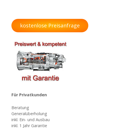
P
o
s
kostenlose Preisanfrage
t
s
N
a
v
i
Für Privatkunden
g
Beratung
Generalüberholung
a
inkl. Ein- und Ausbau
inkl. 1 Jahr Garantie