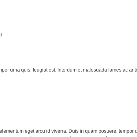
t
por urna quis, feugiat est. Interdum et malesuada fames ac ant
ras elementum eget arcu id viverra. Duis in quam posuere, tempor