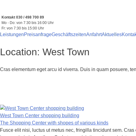
Zum
Inhalt
springen
Kontakt 030 / 498 700 89
Mo - Do: von 7:30 bis 16:00 Uhr
Fr: von 7:30 bis 15:00 Uhr
Leistungen
Preisanfrage
Geschäftszeiten
Anfahrt
Aktuelles
Kontak
Location:
West Town
Cras elementum eget arcu id viverra. Duis in quam posuere, tem
West Town Center shopping building
The Shopping Center with shopes of various kinds
Fusce elit nisi, luctus ut metus nec, fringilla tincidunt sem. C