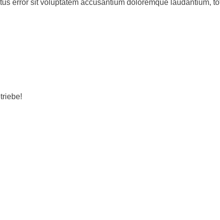
natus error sit voluptatem accusantium doloremque laudantium, 
triebe!