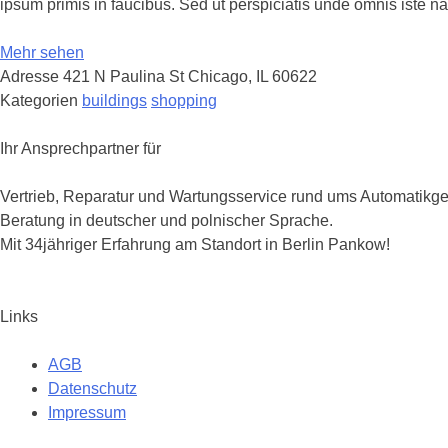
ipsum primis in faucibus. Sed ut perspiciatis unde omnis iste 
Mehr sehen
Adresse
421 N Paulina St Chicago, IL 60622
Kategorien
buildings
shopping
Posts
Navigation
Ihr Ansprechpartner für
Vertrieb, Reparatur und Wartungsservice rund ums Automatikge
Beratung in deutscher und polnischer Sprache.
Mit 34jähriger Erfahrung am Standort in Berlin Pankow!
Links
AGB
Datenschutz
Impressum