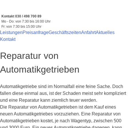
Zum
Inhalt
springen
Kontakt 030 / 498 700 89
Mo - Do: von 7:30 bis 16:00 Uhr
Fr: von 7:30 bis 15:00 Uhr
Leistungen
Preisanfrage
Geschäftszeiten
Anfahrt
Aktuelles
Kontakt
Reparatur von
Automatikgetrieben
Automatikgetriebe sind im Normalfall eine feine Sache. Doch
fallen diese einmal aus, ist der Schaden meist sehr kompliziert
und eine Reparatur kann ziemlich teuer werden.
Die Reparatur von Automatikgetrieben ist dem Kauf eines
neuen Automatikgetriebes vorzuziehen. Eine Reparatur von
Automatikgetrieben kostet, je nach Wagentyp, zwischen 500
und 3000 Euro. Ein neues Automatikgetriebe dagegen, kann