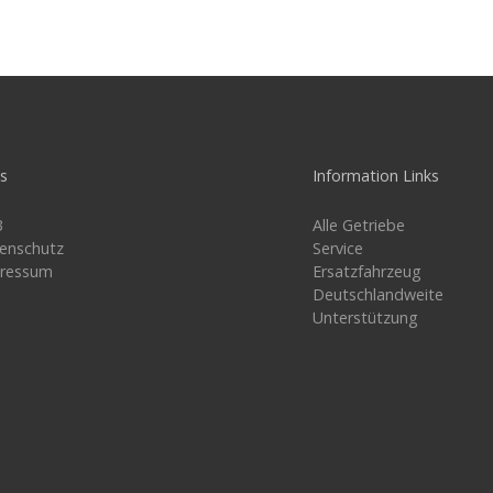
ks
Information Links
B
Alle Getriebe
enschutz
Service
ressum
Ersatzfahrzeug
Deutschlandweite
Unterstützung