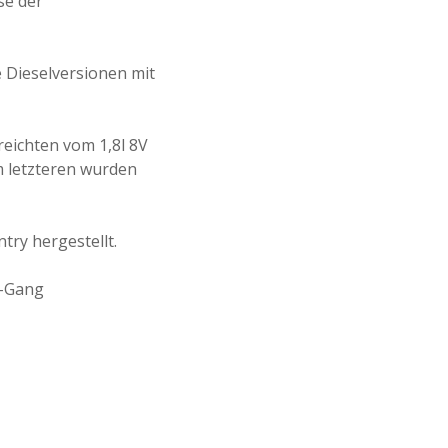
se der
e Dieselversionen mit
reichten vom 1,8l 8V
m letzteren wurden
try hergestellt.
3-Gang