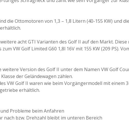
r 5-türiges Schrägheck und zählt wie sein Vorgänger zur Klas
ind die Ottomotoren von 1,3 – 1,8 Litern (40-155 KW) und di
erhältlich.
eitere acht GTI Varianten des Golf II auf den Markt. Diese 
is zum VW Golf Limited G60 1,8l 16V mit 155 KW (209 PS). Vo
 weitere Version des Golf II unter dem Namen VW Golf Coun
 Klasse der Geländewagen zählen.
des VW Golf II waren wie beim Vorgängermodell mit einem 
etriebe erhältlich.
n und Probleme beim Anfahren
ar nach bzw. Drehzahl bleibt im unteren Bereich